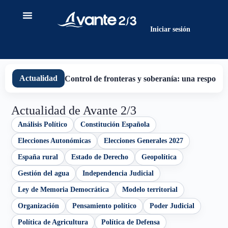
contenido
Iniciar sesión
Actualidad
Control de fronteras y soberanía: una responsab
Actualidad de Avante 2/3
Análisis Político
Constitución Española
Elecciones Autonómicas
Elecciones Generales 2027
España rural
Estado de Derecho
Geopolítica
Gestión del agua
Independencia Judicial
Ley de Memoria Democrática
Modelo territorial
Organización
Pensamiento político
Poder Judicial
Política de Agricultura
Política de Defensa