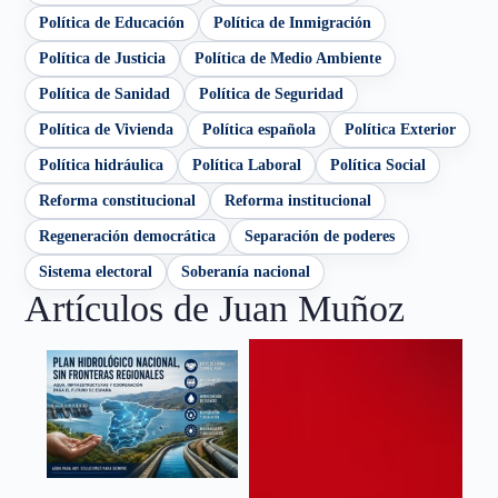
Política de Educación
Política de Inmigración
Política de Justicia
Política de Medio Ambiente
Política de Sanidad
Política de Seguridad
Política de Vivienda
Política española
Política Exterior
Política hidráulica
Política Laboral
Política Social
Reforma constitucional
Reforma institucional
Regeneración democrática
Separación de poderes
Sistema electoral
Soberanía nacional
Artículos de Juan Muñoz
Plan
Hidrológico
Nacional
16 de julio de
2026
No hay
comentarios