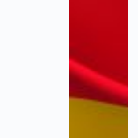
España dispone
de recursos
hídricos
suficientes,
pero su
distribución y
gestión siguen
generando un
intenso debate.
Este artículo
analiza el
modelo actual
de
planificación
del agua, el
papel de las
cuencas
hidrográficas,
las propuestas
de los
ingenieros y la