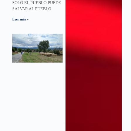
SOLO EL PUEBLO PUEDE
SALVAR AL PUEBLO
Leer más »
LAS DOS
ESPAÑAS
31 de octubre de 2024
1 comentario
LAS DOS
ESPAÑAS O
CONCORDIA Y
COLABORACIÓN
De nuestros
progenitores y
familia más
cercana,
aprendemos más
del ejemplo que
nos dan, que de lo