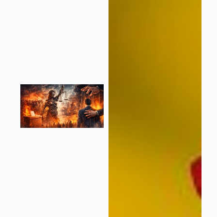
Una visión
global del
problema
de la
vivienda
Leer más »
¿Qué pasa con la
DEMOCRACIA?
2 de febrero de 2026
No
hay comentarios
Etimológicamente
democracia viene del
griego: «demos»
pueblo y «kratos»
poder = el poder del
pueblo. El poder del
pueblo o el gobierno
del pueblo, suena