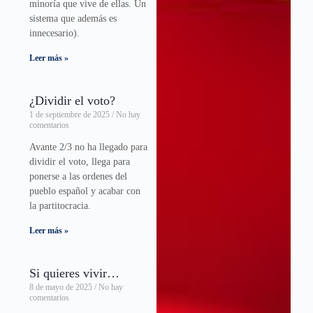
minoría que vive de ellas. Un
sistema que además es
innecesario).
Leer más »
¿Dividir el voto?
1 de septiembre de 2025
No hay
comentarios
Avante 2/3 no ha llegado para
dividir el voto, llega para
ponerse a las ordenes del
pueblo español y acabar con
la partitocracia.
Leer más »
Si quieres vivir…
8 de mayo de 2025
No hay
comentarios