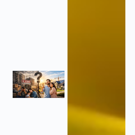
alternativa
planteada por
AVANTE 2/3
para un Plan
Hidrológico
Nacional sin
fronteras
regionales.
Leer más »
¿El
problema
de la
vivienda
tiene
remedio?
5 de marzo de
2026
No hay
comentarios