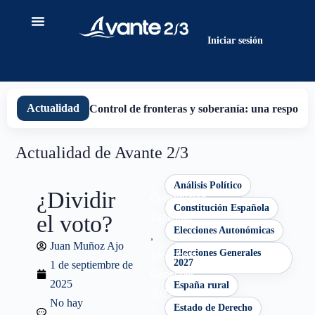
contenido
Iniciar sesión
Actualidad
Control de fronteras y soberanía: una responsab
Actualidad de Avante 2/3
Análisis Político
¿Dividir
Constitución
Constitución Española
el voto?
Española
Elecciones Autonómicas
,
Juan Muñoz Ajo
Elecciones Generales
Elecciones
2027
1 de septiembre de
Generales
2025
España rural
2027
No hay
Estado de Derecho