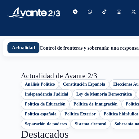
contenido
Actualidad
Control de fronteras y soberanía: una responsab
Actualidad de Avante 2/3
Análisis Político
Constitución Española
Elecciones A
Independencia Judicial
Ley de Memoria Democrática
Política de Educación
Política de Inmigración
Polític
Política española
Política Exterior
Política hidráulica
Separación de poderes
Sistema electoral
Soberanía na
Destacados