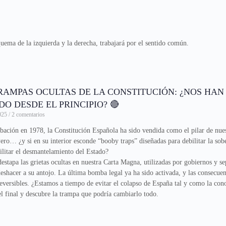
quema de la izquierda y la derecha, trabajará por el sentido común.
TRAMPAS OCULTAS DE LA CONSTITUCIÓN: ¿NOS HAN
O DESDE EL PRINCIPIO? 🔴
2025
2 comentarios
bación en 1978, la Constitución Española ha sido vendida como el pilar de nue
ero… ¿y si en su interior esconde “booby traps” diseñadas para debilitar la sob
ilitar el desmantelamiento del Estado?
destapa las grietas ocultas en nuestra Carta Magna, utilizadas por gobiernos y se
deshacer a su antojo. La última bomba legal ya ha sido activada, y las consecuen
reversibles. ¿Estamos a tiempo de evitar el colapso de España tal y como la co
el final y descubre la trampa que podría cambiarlo todo.