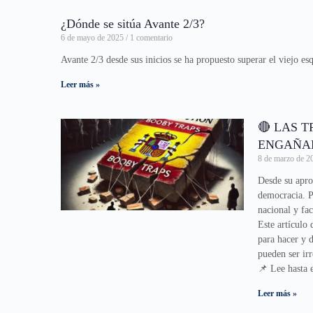
¿Dónde se sitúa Avante 2/3?
6 de mayo de 2025
1 comentario
Avante 2/3 desde sus inicios se ha propuesto superar el viejo es
Leer más »
🔴 LAS 
ENGAÑAD
8 de marzo de 
Desde su apro
democracia. P
nacional y fac
Este artículo 
para hacer y 
pueden ser ir
📌 Lee hasta 
Leer más »