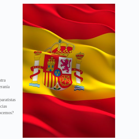
stra
eranía
paratistas
cias
nocemos?