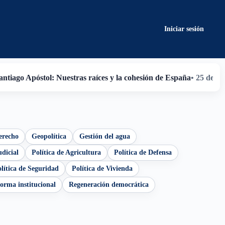
Iniciar sesión
antiago Apóstol: Nuestras raíces y la cohesión de España
• 25 de ju
erecho
Geopolítica
Gestión del agua
dicial
Política de Agricultura
Política de Defensa
lítica de Seguridad
Política de Vivienda
orma institucional
Regeneración democrática