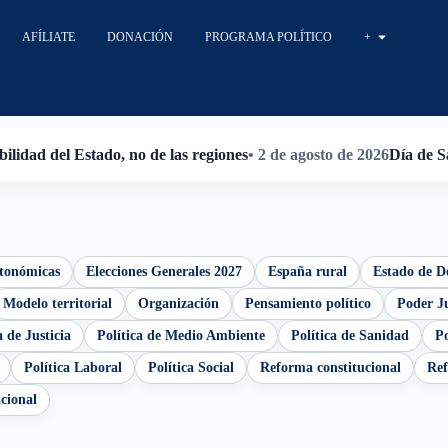
AFÍLIATE
DONACIÓN
PROGRAMA POLÍTICO
+
ilidad del Estado, no de las regiones
• 2 de agosto de 2026
Día de S
utonómicas
Elecciones Generales 2027
España rural
Estado de D
Modelo territorial
Organización
Pensamiento político
Poder Ju
a de Justicia
Política de Medio Ambiente
Política de Sanidad
Po
Política Laboral
Política Social
Reforma constitucional
Ref
cional