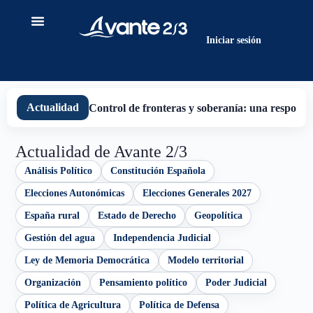
contenido
Iniciar sesión
Actualidad
Control de fronteras y soberanía: una responsab
Actualidad de Avante 2/3
Análisis Político
Constitución Española
Elecciones Autonómicas
Elecciones Generales 2027
España rural
Estado de Derecho
Geopolítica
Gestión del agua
Independencia Judicial
Ley de Memoria Democrática
Modelo territorial
Organización
Pensamiento político
Poder Judicial
Política de Agricultura
Política de Defensa