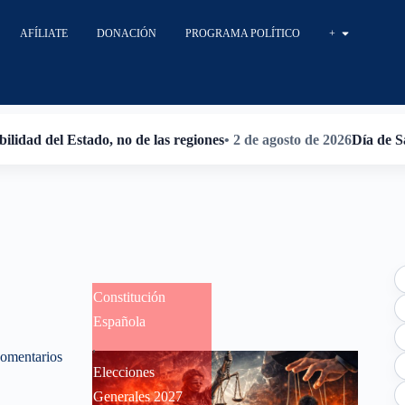
AFÍLIATE
DONACIÓN
PROGRAMA POLÍTICO
+
ilidad del Estado, no de las regiones
• 2 de agosto de 2026
Día de S
Constitución
Española
,
omentarios
Elecciones
Generales 2027