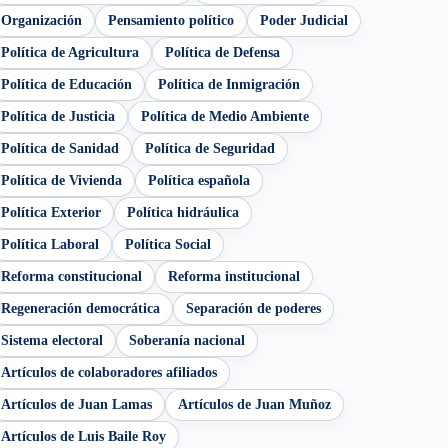
Organización
Pensamiento político
Poder Judicial
Política de Agricultura
Política de Defensa
Política de Educación
Política de Inmigración
Política de Justicia
Política de Medio Ambiente
Política de Sanidad
Política de Seguridad
Política de Vivienda
Política española
Política Exterior
Política hidráulica
Política Laboral
Política Social
Reforma constitucional
Reforma institucional
Regeneración democrática
Separación de poderes
Sistema electoral
Soberanía nacional
Artículos de colaboradores afiliados
Artículos de Juan Lamas
Artículos de Juan Muñoz
Artículos de Luis Baile Roy