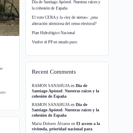
Día de Santiago Apóstol: Nuestras raíces y
la cohesión de España
El voto CERA y la «ley de nietos»: ¿una
alteración silenciosa del censo electoral?
Plan Hidrológico Nacional
Vuelve el PP en estado puro
ue
Recent Comments
RAMON SANAHUJA
en
Día de
Santiago Apóstol: Nuestras raíces y la
ario
cohesión de España
RAMON SANAHUJA
en
Día de
Santiago Apóstol: Nuestras raíces y la
cohesión de España
Maria Dolores Álvarez
en
El acceso a la
vivienda, prioridad nacional para