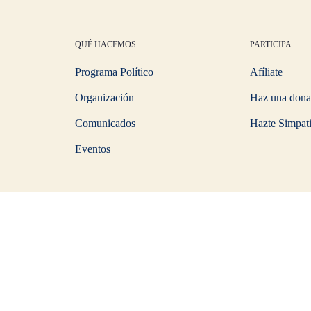
QUÉ HACEMOS
PARTICIPA
Programa Político
Afíliate
Organización
Haz una dona
Comunicados
Hazte Simpat
Eventos
Aviso Legal
Política de Privacida
Sitio web diseñado y mantenido por
Balui Digital