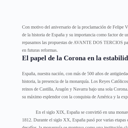
Con motivo del aniversario de la proclamación de Felipe V
de la historia de España y su importancia como factor de u
repasamos las propuestas de AVANTE DOS TERCIOS para ref
en futuras reformas.
El papel de la Corona en la estabili
España, nuestra nación, con más de 500 años de antigüeda
historia, la presencia de la monarquía. Los Reyes Católico
reinos de Castilla, Aragón y Navarra bajo una sola Corona
su máximo esplendor con la conquista de América y la exp
En el siglo XIX, España se convirtió en una monarquía 
1812. Durante el siglo XX, España pasó por varias etapas d
desafíos, la monarquía se mantuvo como una institución cla