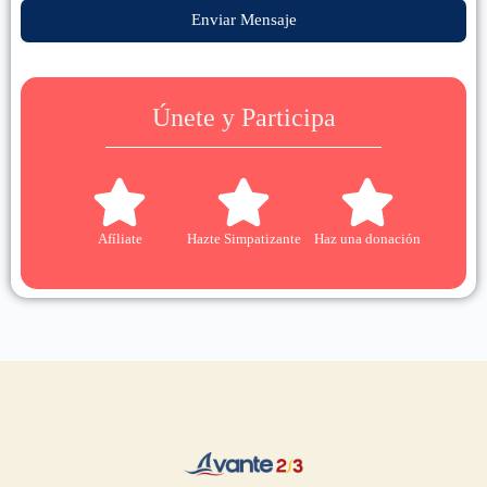
Enviar Mensaje
Únete y Participa
Afíliate
Hazte Simpatizante
Haz una donación